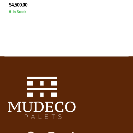
$
4,500.00
In Stock